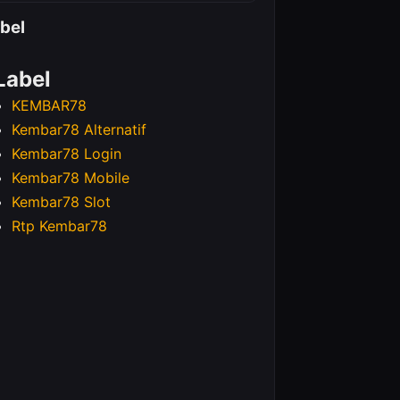
bel
Label
KEMBAR78
Kembar78 Alternatif
Kembar78 Login
Kembar78 Mobile
Kembar78 Slot
Rtp Kembar78