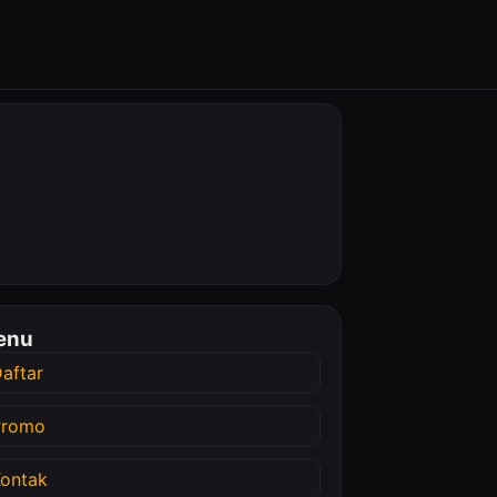
enu
aftar
Promo
ontak