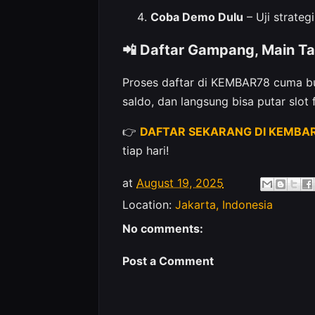
Coba Demo Dulu
– Uji strateg
📲 Daftar Gampang, Main Ta
Proses daftar di KEMBAR78 cuma but
saldo, dan langsung bisa putar slot f
👉
DAFTAR SEKARANG DI KEMBA
tiap hari!
at
August 19, 2025
Location:
Jakarta, Indonesia
No comments:
Post a Comment