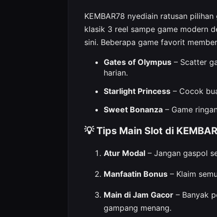
KEMBAR78 nyediain ratusan pilihan g
klasik 3 reel sampe game modern den
sini. Beberapa game favorit member
Gates of Olympus
– Scatter g
harian.
Starlight Princess
– Cocok bua
Sweet Bonanza
– Game ringan 
💡 Tips Main Slot di KEMBA
Atur Modal
– Jangan gaspol sek
Manfaatin Bonus
– Klaim semu
Main di Jam Gacor
– Banyak pe
gampang menang.