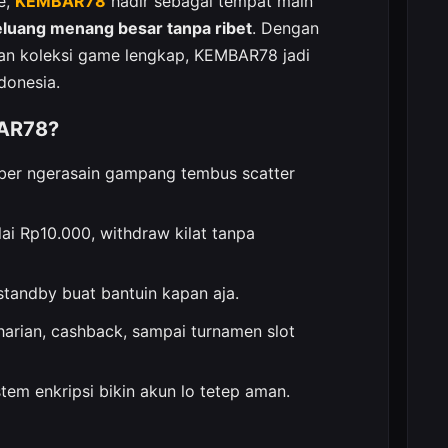
e,
KEMBAR78
hadir sebagai tempat main
luang menang besar tanpa ribet
. Dengan
an koleksi game lengkap, KEMBAR78 jadi
ndonesia.
BAR78?
er ngerasain gampang tembus scatter
ai Rp10.000, withdraw kilat tanpa
standby buat bantuin kapan aja.
arian, cashback, sampai turnamen slot
tem enkripsi bikin akun lo tetep aman.